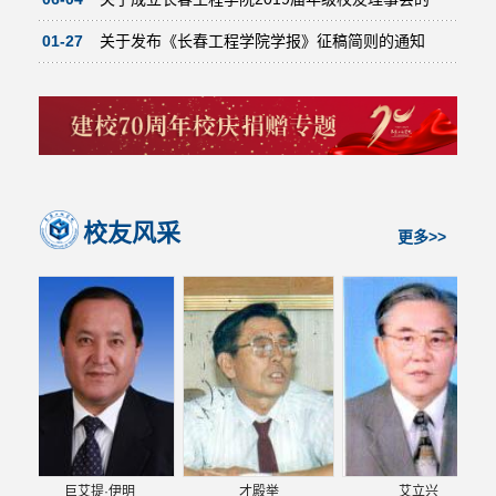
决...
01-27
关于发布《长春工程学院学报》征稿简则的通知
校友风采
更多>>
巨艾提·伊明
才殿举
艾立兴