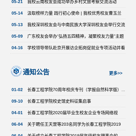
05-21
我校云南校友会成功举办乡村文旅考察交流活动
05-14
汲取榜样力量 践行初心使命 | 我校优秀校友曹玉兰
回校作专题报告
05-13
我校深圳校友会与中南民族大学深圳校友会举行交流
联谊活动
05-09
广东校友会举办“弘扬五四精神，凝聚校友力量”主题
活动
04-16
学校领导带队赴京开展访企拓岗促就业专项活动并看
望校友
通知公告
更多>>
01-02
长春工程学院70周年校庆专刊（学报自然科学版）...
09-10
长春工程学院校史馆史料征集启事
04-01
长春工程学院2020届毕业生校友企业专场网络视
频...
06-04
关于聘任王天罡等203名同学为长春工程学院2019
届...
06-04
关于成立长春工程学院2019届年级校友理事会的